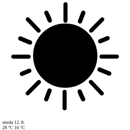
streda
12. 8.
28 °C
16 °C