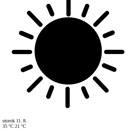
utorok
11. 8.
35 °C
21 °C