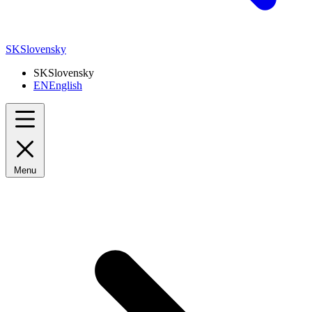
SK
Slovensky
SK
Slovensky
EN
English
Menu