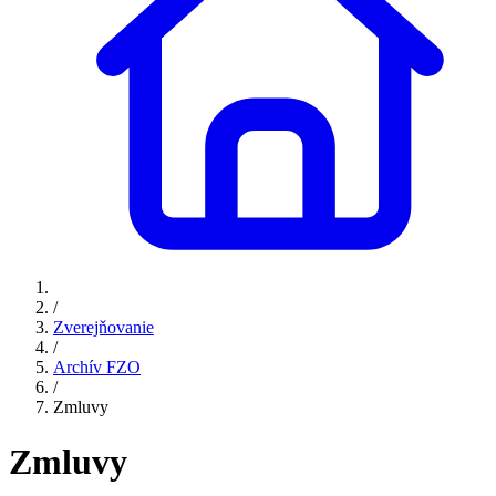
/
Zverejňovanie
/
Archív FZO
/
Zmluvy
Zmluvy