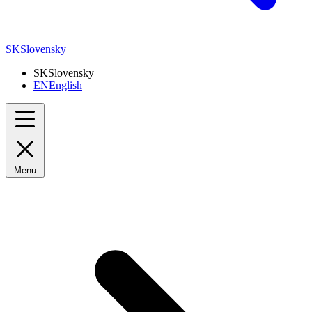
SK
Slovensky
SK
Slovensky
EN
English
Menu