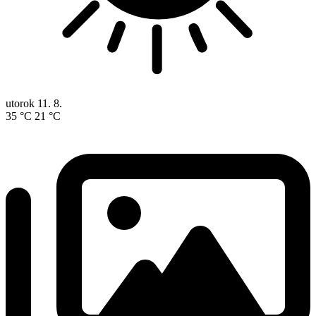
utorok
11. 8.
35 °C
21 °C