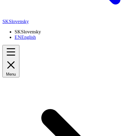
SK
Slovensky
SK
Slovensky
EN
English
Menu