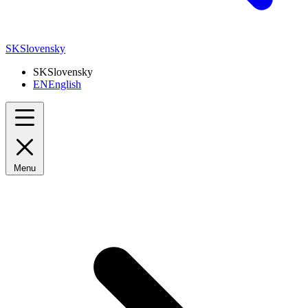
SK
Slovensky
SK
Slovensky
EN
English
Menu