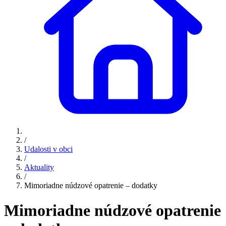
/
Udalosti v obci
/
Aktuality
/
Mimoriadne núdzové opatrenie – dodatky
Mimoriadne núdzové opatrenie